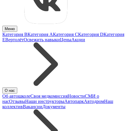
Меню
Категория B
Категория A
Категория C
Категория D
Категория
E
Вертолёт
Освежить навыки
Цены
Акции
О нас
Об автошколе
Своя медкомиссия
Новости
СМИ о
нас
Отзывы
Наши инструкторы
Автопарк
Автодром
Наш
коллектив
Вакансии
Документы