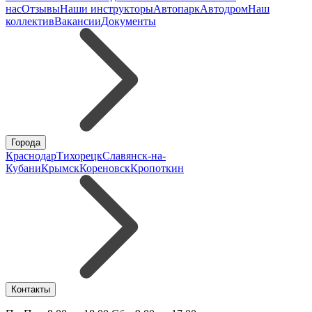
нас
Отзывы
Наши инструкторы
Автопарк
Автодром
Наш
коллектив
Вакансии
Документы
Города
Краснодар
Тихорецк
Славянск-на-
Кубани
Крымск
Кореновск
Кропоткин
Контакты