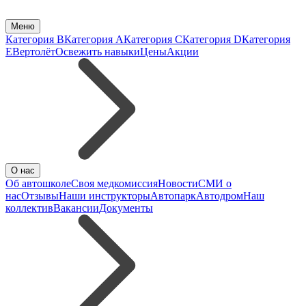
Меню
Категория B
Категория A
Категория C
Категория D
Категория
E
Вертолёт
Освежить навыки
Цены
Акции
О нас
Об автошколе
Своя медкомиссия
Новости
СМИ о
нас
Отзывы
Наши инструкторы
Автопарк
Автодром
Наш
коллектив
Вакансии
Документы