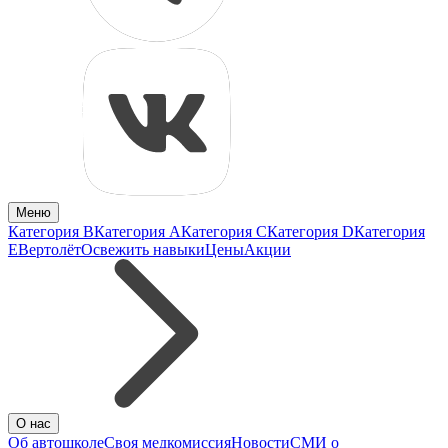
Меню
Категория B
Категория A
Категория C
Категория D
Категория
E
Вертолёт
Освежить навыки
Цены
Акции
О нас
Об автошколе
Своя медкомиссия
Новости
СМИ о