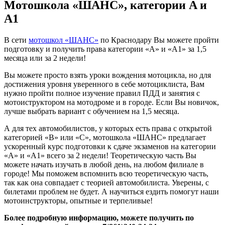
Мотошкола «ШАНС», категории A и
A1
В сети
мотошкол «ШАНС»
по Краснодару Вы можете пройти
подготовку и получить права категории «А» и «А1» за 1,5
месяца или за 2 недели!
Вы можете просто взять уроки вождения мотоцикла, но для
достижения уровня уверенного в себе мотоциклиста, Вам
нужно пройти полное изучение правил ПДД и занятия с
мотоиструктором на мотодроме и в городе. Если Вы новичок,
лучше выбрать вариант с обучением на 1,5 месяца.
А для тех автомобилистов, у которых есть права с открытой
категорией «В» или «С», мотошкола «ШАНС» предлагает
ускоренный курс подготовки к сдаче экзаменов на категории
«А» и «А1» всего за 2 недели! Теоретическую часть Вы
можете начать изучать в любой день, на любом филиале в
городе! Мы поможем вспомнить всю теоретическую часть,
так как она совпадает с теорией автомобилиста. Уверены, с
билетами проблем не будет. А научиться ездить помогут наши
мотоинструкторы, опытные и терпеливые!
Более подробную информацию, можете получить по