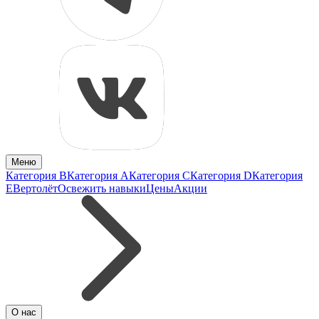
Меню
Категория B
Категория A
Категория C
Категория D
Категория
E
Вертолёт
Освежить навыки
Цены
Акции
О нас