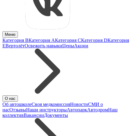
Меню
Категория B
Категория A
Категория C
Категория D
Категория
E
Вертолёт
Освежить навыки
Цены
Акции
О нас
Об автошколе
Своя медкомиссия
Новости
СМИ о
нас
Отзывы
Наши инструкторы
Автопарк
Автодром
Наш
коллектив
Вакансии
Документы