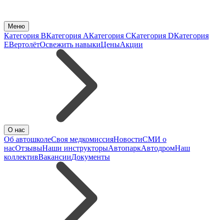
Меню
Категория B
Категория A
Категория C
Категория D
Категория
E
Вертолёт
Освежить навыки
Цены
Акции
О нас
Об автошколе
Своя медкомиссия
Новости
СМИ о
нас
Отзывы
Наши инструкторы
Автопарк
Автодром
Наш
коллектив
Вакансии
Документы