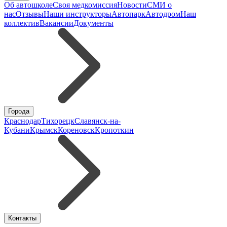
Об автошколе
Своя медкомиссия
Новости
СМИ о
нас
Отзывы
Наши инструкторы
Автопарк
Автодром
Наш
коллектив
Вакансии
Документы
Города
Краснодар
Тихорецк
Славянск-на-
Кубани
Крымск
Кореновск
Кропоткин
Контакты