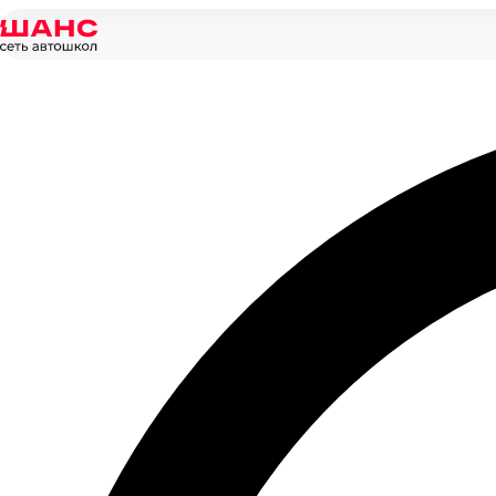
Главная
/
Новости
/
В автошколе «Шанс» открылся новый авто