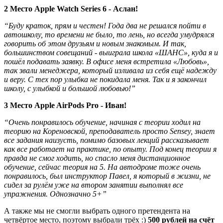
2 Место Apple Watch Series 6 - Аслан!
“Буду краток, прям и честен! Года два не решался пойти в
автошколу, то времени не было, то лень, но всегда умудрялся
говорить об этом друзьям и новым знакомым. И так,
большинством совещаний - выиграла школа «ШАНС», куда я и
пошёл подавать заявку. В офисе меня встретила «Любовь»,
так звали менеджера, который изливала из себя ещё надежду
и веру. С тех пор улыбка не покидала меня. Так и я закончил
школу, с улыбкой и большой любовью!”
3 Место Apple AirPods Pro - Иван!
“Очень понравилось обучение, начиная с теории ходил на
теорию на Кореновской, преподаватель просто Sensey, знает
все задания наизусть, помимо базовых лекций рассказывает
как все работает на практике, по опыту. Под конец теории я
правда не смог ходить, но спасло меня дистанционное
обучение, сейчас теория на 5. На автодроме тоже очень
понравилось, был инструктор Павел, я который в жизни, не
сидел за рулём уже на втором занятии выполнял все
упражнения. Однозначно 5+”
А также мы не смогли выбрать одного претендента на
четвёртое место, поэтому выбрали трёх :)
500 рублей на счёт