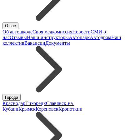
О нас
Об автошколе
Своя медкомиссия
Новости
СМИ о
нас
Отзывы
Наши инструкторы
Автопарк
Автодром
Наш
коллектив
Вакансии
Документы
Города
Краснодар
Тихорецк
Славянск-на-
Кубани
Крымск
Кореновск
Кропоткин