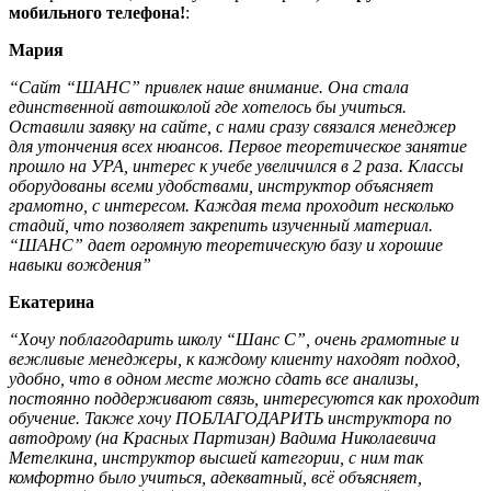
мобильного телефона!
:
Мария
“Сайт “ШАНС” привлек наше внимание. Она стала
единственной автошколой где хотелось бы учиться.
Оставили заявку на сайте, с нами сразу связался менеджер
для утончения всех нюансов. Первое теоретическое занятие
прошло на УРА, интерес к учебе увеличился в 2 раза. Классы
оборудованы всеми удобствами, инструктор объясняет
грамотно, с интересом. Каждая тема проходит несколько
стадий, что позволяет закрепить изученный материал.
“ШАНС” дает огромную теоретическую базу и хорошие
навыки вождения”
Екатерина
“Хочу поблагодарить школу “Шанс С”, очень грамотные и
вежливые менеджеры, к каждому клиенту находят подход,
удобно, что в одном месте можно сдать все анализы,
постоянно поддерживают связь, интересуются как проходит
обучение. Также хочу ПОБЛАГОДАРИТЬ инструктора по
автодрому (на Красных Партизан) Вадима Николаевича
Метелкина, инструктор высшей категории, с ним так
комфортно было учиться, адекватный, всё объясняет,