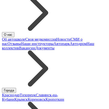
О нас
Об автошколе
Своя медкомиссия
Новости
СМИ о
нас
Отзывы
Наши инструкторы
Автопарк
Автодром
Наш
коллектив
Вакансии
Документы
Города
Краснодар
Тихорецк
Славянск-на-
Кубани
Крымск
Кореновск
Кропоткин