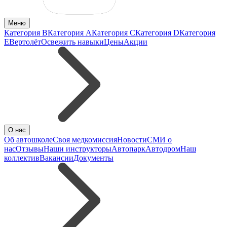
Меню
Категория B
Категория A
Категория C
Категория D
Категория
E
Вертолёт
Освежить навыки
Цены
Акции
О нас
Об автошколе
Своя медкомиссия
Новости
СМИ о
нас
Отзывы
Наши инструкторы
Автопарк
Автодром
Наш
коллектив
Вакансии
Документы