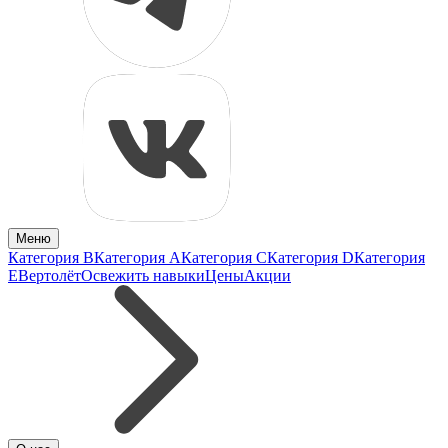
Меню
Категория B
Категория A
Категория C
Категория D
Категория
E
Вертолёт
Освежить навыки
Цены
Акции