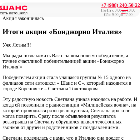
+7 (988) 240-50-22
Главная
/
Акции
/
Итоги акции «Бонджорно Италия»
Пн-Пт с 8:00 до 18:00
Сб с 9:00 до 17:00
Акция закончилась
Итоги акции «Бонджорно Италия»
Уже Летим!!!
Мы рады познакомить Вас с нашим новым победителем, а
точнее счастливой победительницей акции «Бонджорно
Италия!»
Победителем акции стала учащаяся группы № 15 одного из
филиалов сети автошкол « Шанс и С», который находится в
городе Кореновске – Светлана Толстокорова.
Эту радостную новость Светлана узнала находясь на работе. И
когда ей позвонили с радиостанции «Милицейская волна», на
которой проводился розыгрыш путевки, Светлана долго не
могла поверить. Сразу после объявления результатов
розыгрыша на Светлану обрушился шквал телефонных
звонков от друзей и родственников с поздравлениями.
Светлана поделилась с нами, что в Италию она поедет с