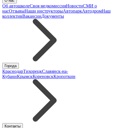
О нас
Об автошколе
Своя медкомиссия
Новости
СМИ о
нас
Отзывы
Наши инструкторы
Автопарк
Автодром
Наш
коллектив
Вакансии
Документы
Города
Краснодар
Тихорецк
Славянск-на-
Кубани
Крымск
Кореновск
Кропоткин
Контакты