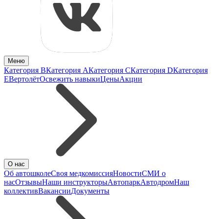
Меню
Категория B
Категория A
Категория C
Категория D
Категория
E
Вертолёт
Освежить навыки
Цены
Акции
О нас
Об автошколе
Своя медкомиссия
Новости
СМИ о
нас
Отзывы
Наши инструкторы
Автопарк
Автодром
Наш
коллектив
Вакансии
Документы