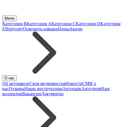
Меню
Категория B
Категория A
Категория C
Категория D
Категория
E
Вертолёт
Освежить навыки
Цены
Акции
О нас
Об автошколе
Своя медкомиссия
Новости
СМИ о
нас
Отзывы
Наши инструкторы
Автопарк
Автодром
Наш
коллектив
Вакансии
Документы